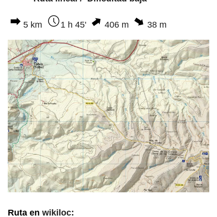
5 km
1 h 45'
406 m
38 m
Ruta en
wikiloc: