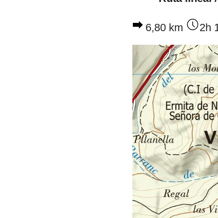
6,80 km
2h 