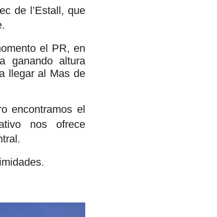
c de l’Estall, que
e.
 momento el PR, en
va ganando altura
a llegar al Mas de
ro encontramos el
ativo nos ofrece
tral.
ximidades.