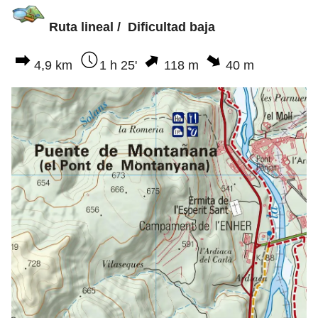
Ruta lineal / Dificultad baja
4,9 km
1 h 25'
118 m
40 m