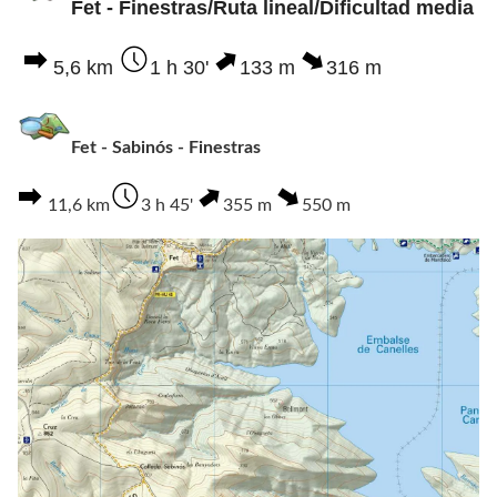
Fet - Finestras/Ruta lineal/Dificultad media
5,6 km
1 h 30'
133 m
316 m
Fet - Sabinós - Finestras
11,6 km
3 h 45'
355 m
550 m