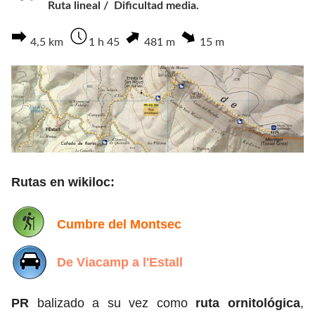
Ruta lineal / Dificultad media.
4,5
km
1
h 45
481 m
15 m
Rutas en wikiloc:
Cumbre del Montsec
De Viacamp a l'Estall
PR
balizado a su vez como
ruta ornitológica
,