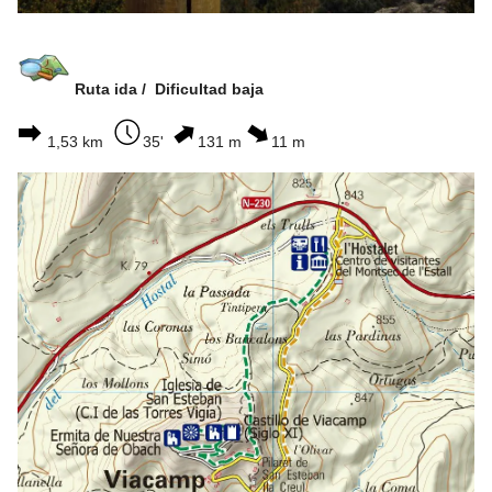
Ruta ida / Dificultad baja
1,53 km
35'
131 m
11 m