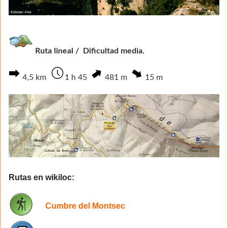
Ruta lineal / Dificultad media.
4,5
km
1
h 45
481 m
15 m
Rutas en wikiloc:
Cumbre del Montsec